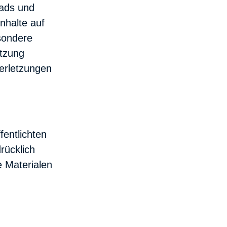
oads und
nhalte auf
esondere
etzung
erletzungen
entlichten
rücklich
 Materialen