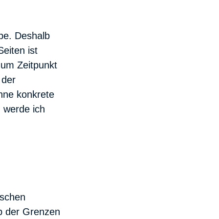
abe. Deshalb
eiten ist
 zum Zeitpunkt
 der
ohne konkrete
 werde ich
tschen
lb der Grenzen