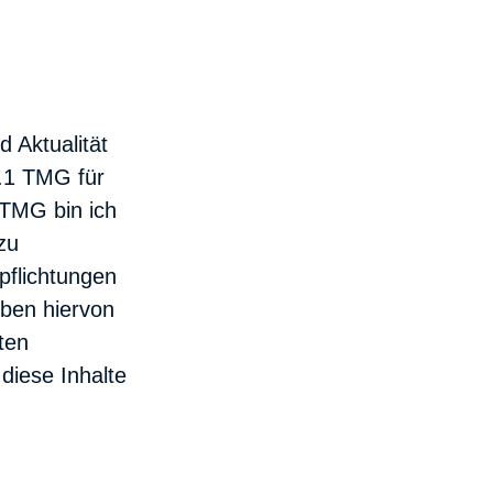
d Aktualität
s.1 TMG für
 TMG bin ich
zu
pflichtungen
iben hiervon
ten
diese Inhalte