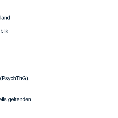
hland
blik
 (PsychThG).
ls geltenden